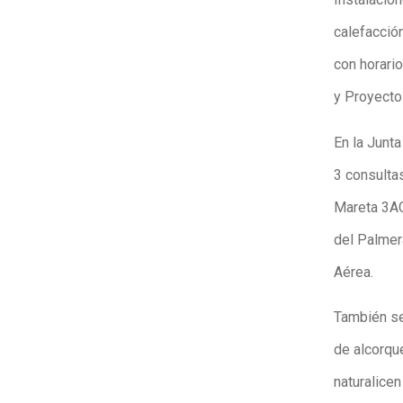
calefacción
con horario
y Proyecto
En la Junt
3 consulta
Mareta 3AC
del Palmera
Aérea.
También se 
de alcorqu
naturalicen