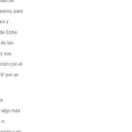
udad de
 euros, para
es y
de Elche
 de las
 y sus
ción con el
6’ por un
de
r algo más
s e
zación y de