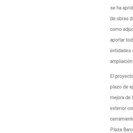
se ha aprob
de obras d
como adjud
aportar to
entidades 
ampliación 
El proyect
plazo de e
mejora de l
exterior c
cerramient
Plaza Barce