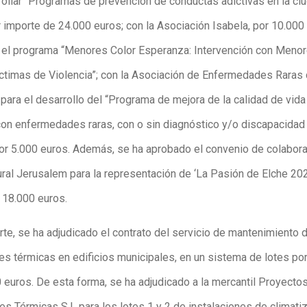
rollar “Programas de prevención de conductas adictivas en la ci
r importe de 24.000 euros; con la Asociación Isabela, por 10.000
r el programa “Menores Color Esperanza: Intervención con Menor
ctimas de Violencia”; con la Asociación de Enfermedades Raras 
para el desarrollo del “Programa de mejora de la calidad de vida
on enfermedades raras, con o sin diagnóstico y/o discapacidad
por 5.000 euros. Además, se ha aprobado el convenio de colabora
ural Jerusalem para la representación de ‘La Pasión de Elche 202
 18.000 euros.
rte, se ha adjudicado el contrato del servicio de mantenimiento 
nes térmicas en edificios municipales, en un sistema de lotes po
 euros. De esta forma, se ha adjudicado a la mercantil Proyecto
es Térmicas S.L para los lotes 1 y 2 de instalaciones de climati