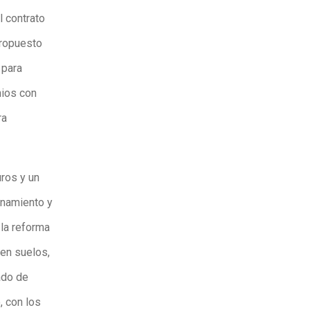
l contrato
propuesto
 para
nios con
ra
uros y un
onamiento y
 la reforma
 en suelos,
ado de
, con los