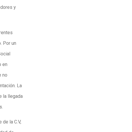
edores y
erentes
. Por un
Social
o en
e no
ntación. La
 la llegada
s.
de la C.V,