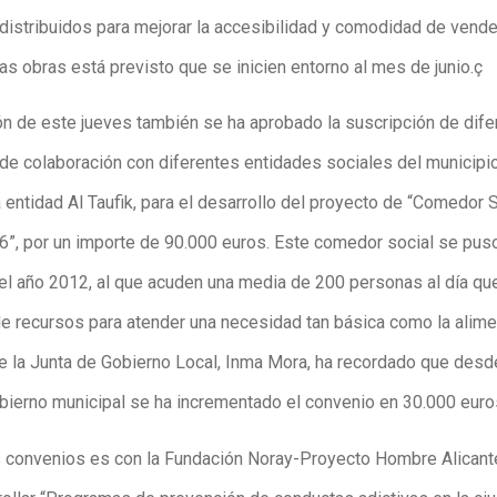
distribuidos para mejorar la accesibilidad y comodidad de vend
las obras está previsto que se inicien entorno al mes de junio.ç
ión de este jueves también se ha aprobado la suscripción de dif
de colaboración con diferentes entidades sociales del municipio
a entidad Al Taufik, para el desarrollo del proyecto de “Comedor 
6”, por un importe de 90.000 euros. Este comedor social se pus
el año 2012, al que acuden una media de 200 personas al día qu
e recursos para atender una necesidad tan básica como la alime
e la Junta de Gobierno Local, Inma Mora, ha recordado que desde
bierno municipal se ha incrementado el convenio en 30.000 euro
s convenios es con la Fundación Noray-Proyecto Hombre Alicante 