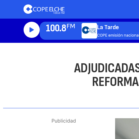
100.8
FM
La Tarde
COPE emisión naciona
ADJUDICADAS
REFORMA
Publicidad