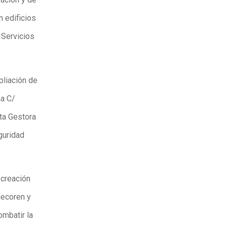
n edificios
r Servicios
pliación de
na C/
ta Gestora
guridad
 creación
decoren y
ombatir la