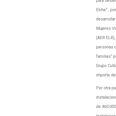
para desar
Elche” , po
desarrolla
Mujeres Ví
(AER ELX), 
personas c
familias” 
Grupo Cult
importe de
Por otra pa
instalacio
de 460.000
Instalacion