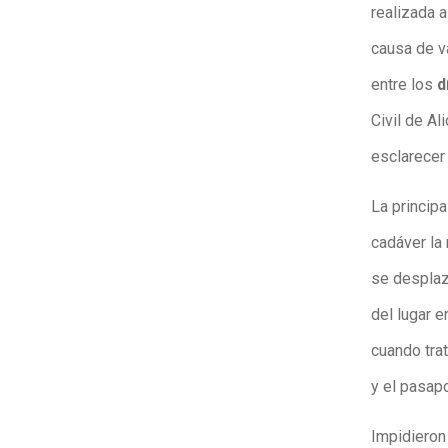
realizada a
causa de v
entre los
dí
Civil de Al
esclarecer 
La principa
cadáver la
se desplaz
del lugar e
cuando tra
y el pasapo
Impidieron 