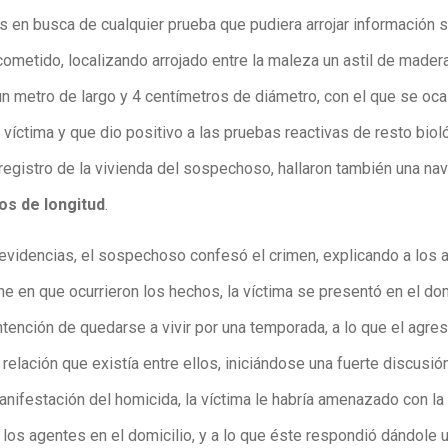
s en busca de cualquier prueba que pudiera arrojar información s
cometido, localizando arrojado entre la maleza un astil de mader
un metro de largo y 4 centímetros de diámetro, con el que se oca
 víctima y que dio positivo a las pruebas reactivas de resto biol
 registro de la vivienda del sospechoso, hallaron también una na
os de longitud
.
 evidencias, el sospechoso confesó el crimen, explicando a los 
he en que ocurrieron los hechos, la víctima se presentó en el dom
ntención de quedarse a vivir por una temporada, a lo que el agre
 relación que existía entre ellos, iniciándose una fuerte discusión
nifestación del homicida, la víctima le habría amenazado con la
 los agentes en el domicilio, y a lo que éste respondió dándole 