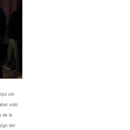
rpo sin
aber sido
s
de la
azgo del