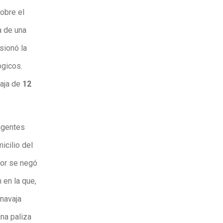
obre el
a de una
sionó la
ógicos.
vaja de
12
agentes
icilio del
sor se negó
 en la que,
 navaja
una paliza