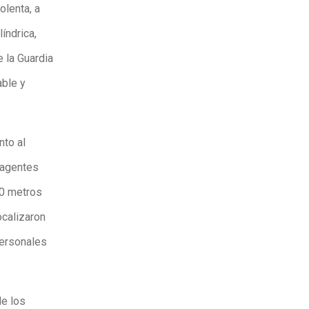
olenta, a
índrica,
 la Guardia
able y
nto al
 agentes
00 metros
localizaron
personales
de los