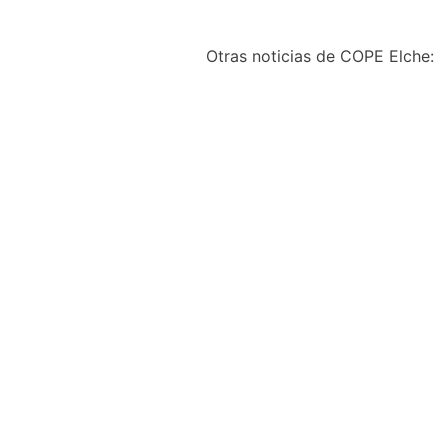
Otras noticias de COPE Elche:
El documental «La Fes
sobre el Misteri d´Elx ll
este agosto a Santa Po
Manuel García
agosto 6, 2026