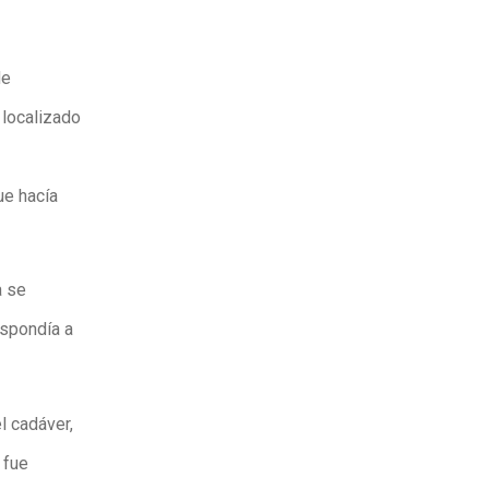
de
 localizado
ue hacía
a se
espondía a
l cadáver,
 fue