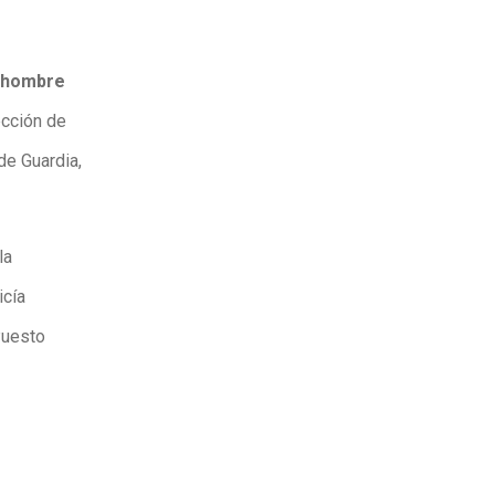
hombre
ección de
de Guardia,
la
icía
Puesto