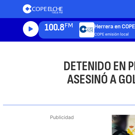
100.8
FM
Herrera en COPE
COPE emisión local
DETENIDO EN 
ASESINÓ A GO
Publicidad