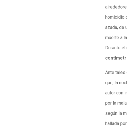
alrededore
homicidio 
azada, de 
muerte a la
Durante el
centímetr
Ante tales
que, la noc
autor con i
por la mala
según la ma
hallada por