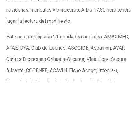
navideñas, mandalas y pintacaras. A las 17.30 hora tendrá
lugar la lectura del manifiesto.
Este año participarán 21 entidades sociales: AMACMEC,
AFAE, DYA, Club de Leones, ASOCIDE, Aspanion, AVAF,
Cáritas Diocesana Orihuela-Alicante, Vida Libre, Scouts
Alicante, COCENFE, ACAVIH, Elche Acoge, Integra-t,
Tamarit, Asilo San José de Elche, Servicio Social Luce,
Fundación Un Abrazo de Luz, Fundación Fesord CV,
Protección Civil y Conciénciate.
Publicidad
Publicidad