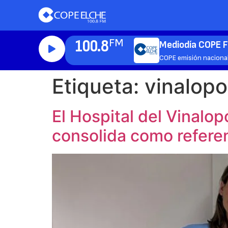
100.8
FM
Mediodía COPE 
COPE emisión naciona
Etiqueta:
vinalopo
El Hospital del Vinalo
consolida como referen