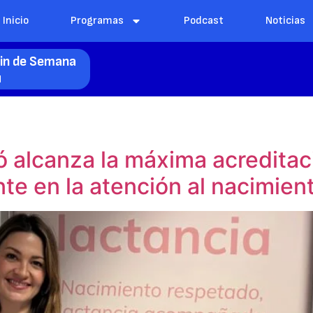
Inicio
Programas
Podcast
Noticias
Fin de Semana
l
pó alcanza la máxima acredita
te en la atención al nacimien