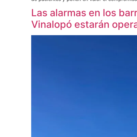
Las alarmas en los bar
Vinalopó estarán oper