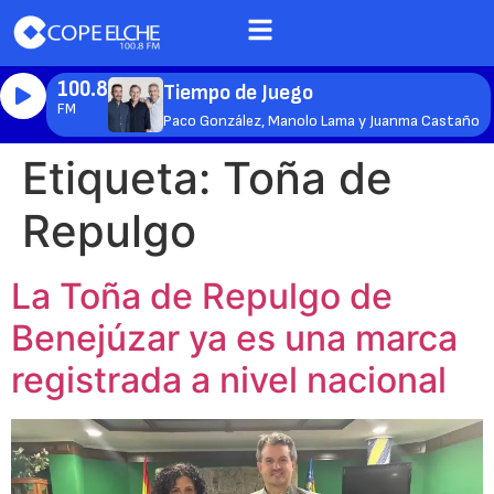
100.8
Tiempo de Juego
FM
Paco González, Manolo Lama y Juanma Castaño
Etiqueta:
Toña de
Repulgo
La Toña de Repulgo de
Benejúzar ya es una marca
registrada a nivel nacional