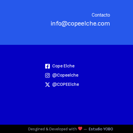
Contacto
info@copeelche.com
Cope Elche
@copeelche
@COPEElche
Desgined & Developed with
—
Estudio YOBO