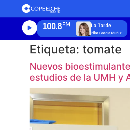
100.8
FM
La Tarde
Pilar García Muñiz
Etiqueta:
tomate
Nuevos bioestimulantes
estudios de la UMH y A