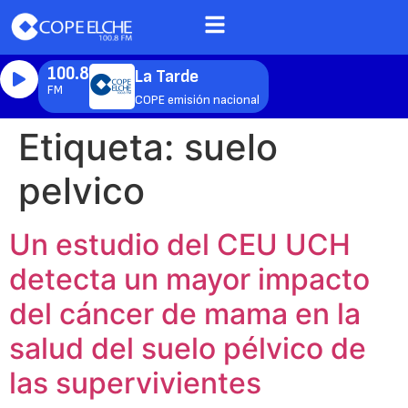
100.8
La Tarde
FM
COPE emisión nacional
Etiqueta:
suelo
pelvico
Un estudio del CEU UCH
detecta un mayor impacto
del cáncer de mama en la
salud del suelo pélvico de
las supervivientes