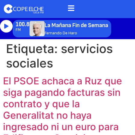
100.8
La Mañana Fin de Semana
FM
Fernando De Haro
Etiqueta:
servicios
sociales
El PSOE achaca a Ruz que
siga pagando facturas sin
contrato y que la
Generalitat no haya
ingresado ni un euro para