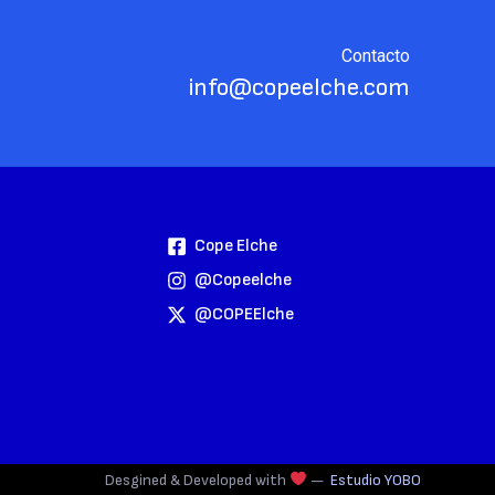
Contacto
info@copeelche.com
Cope Elche
@copeelche
@COPEElche
Desgined & Developed with
—
Estudio YOBO