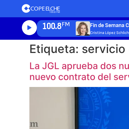
100.8
FM
Fin de Semana 
Cristina López Schlic
Etiqueta:
servicio
La JGL aprueba dos nu
nuevo contrato del ser