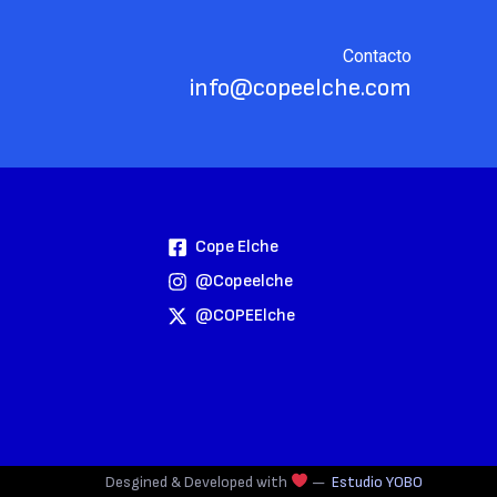
Contacto
info@copeelche.com
Cope Elche
@copeelche
@COPEElche
Desgined & Developed with
—
Estudio YOBO