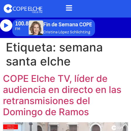
100.8
Fin de Semana COPE
FM
Cristina López Schlichting
Etiqueta:
semana
santa elche
COPE Elche TV, líder de
audiencia en directo en las
retransmisiones del
Domingo de Ramos