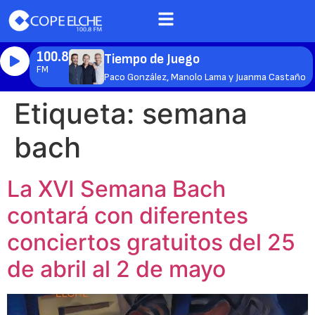
100.8
Tiempo de Juego
FM
Paco González, Manolo Lama y Juanma Castaño
Etiqueta:
semana
bach
La XVI Semana Bach
contará con diferentes
conciertos gratuitos del 25
de abril al 2 de mayo