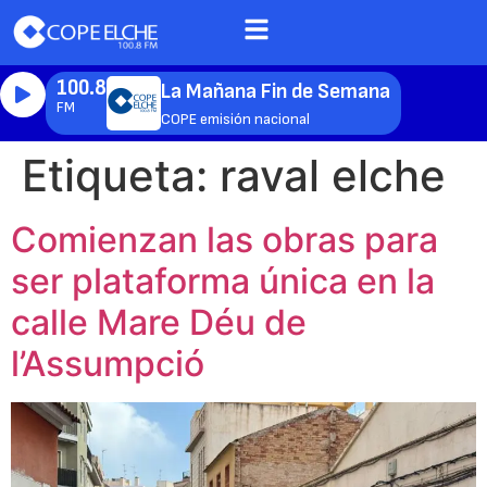
100.8
La Mañana Fin de Semana
FM
COPE emisión nacional
Etiqueta:
raval elche
Comienzan las obras para
ser plataforma única en la
calle Mare Déu de
l’Assumpció