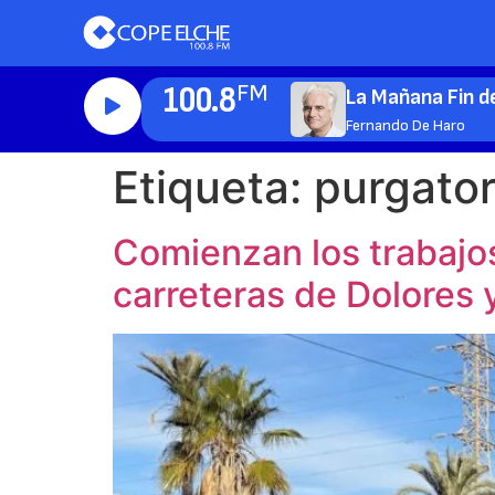
100.8
FM
La Mañana Fin 
Fernando De Haro
Etiqueta:
purgator
Comienzan los trabajos
carreteras de Dolores y