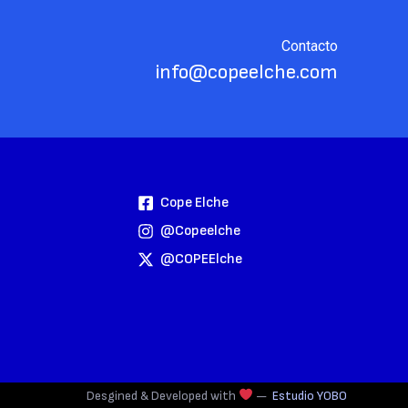
Contacto
info@copeelche.com
Cope Elche
@copeelche
@COPEElche
Desgined & Developed with
—
Estudio YOBO