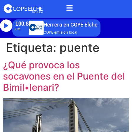
100.8
Herrera en COPE Elche
FM
COPE emisión local
Etiqueta:
puente
¿Qué provoca los
socavones en el Puente del
Bimil•lenari?