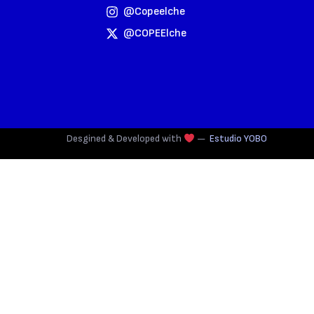
@copeelche
@COPEElche
Desgined & Developed with
—
Estudio YOBO