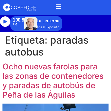
100.8
La Linterna
FM
Ángel Expósito
Etiqueta:
paradas
autobus
Ocho nuevas farolas para
las zonas de contenedores
y paradas de autobús de
Peña de las Águilas