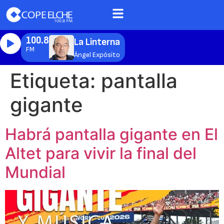
100.8
La Linterna
FM
Ángel Expósito
Etiqueta:
pantalla
gigante
Habrá pantalla gigante en El
Altet para vivir la final del
Mundial