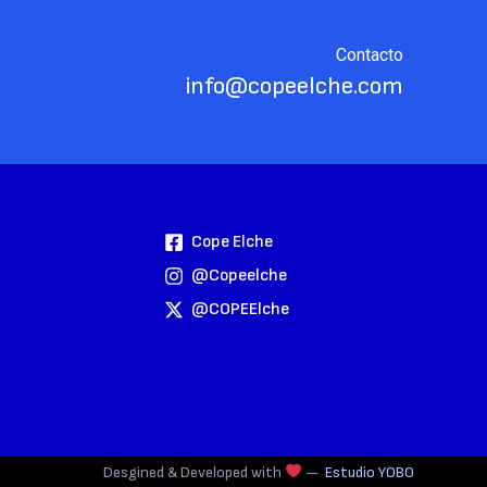
Contacto
info@copeelche.com
Cope Elche
@copeelche
@COPEElche
Desgined & Developed with
—
Estudio YOBO