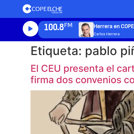
100.8
FM
Herrera en COP
Carlos Herrera
Etiqueta:
pablo pi
El CEU presenta el cart
firma dos convenios c