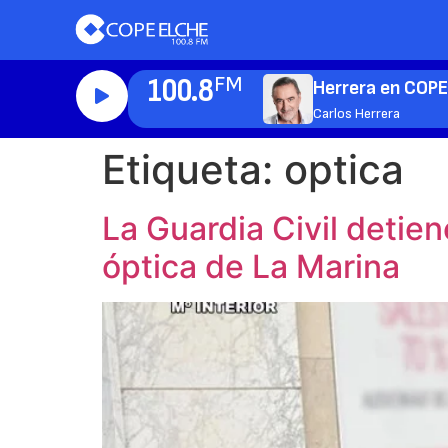
100.8
FM
Herrera en COP
Carlos Herrera
Etiqueta:
optica
La Guardia Civil detie
óptica de La Marina