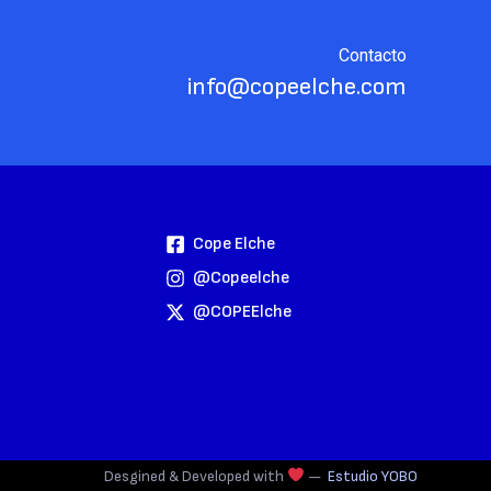
Contacto
info@copeelche.com
Cope Elche
@copeelche
@COPEElche
Desgined & Developed with
—
Estudio YOBO