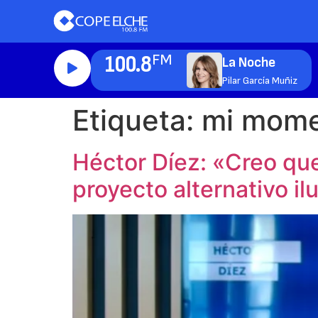
100.8
FM
La Noche
Pilar García Muñiz
Etiqueta:
mi mom
Héctor Díez: «Creo qu
proyecto alternativo i