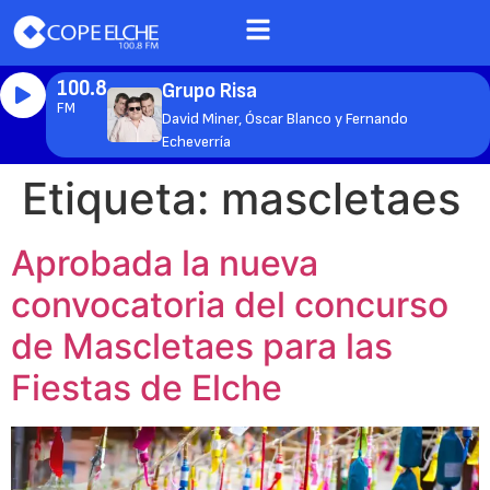
100.8
Grupo Risa
FM
David Miner, Óscar Blanco y Fernando
Echeverría
Etiqueta:
mascletaes
Aprobada la nueva
convocatoria del concurso
de Mascletaes para las
Fiestas de Elche