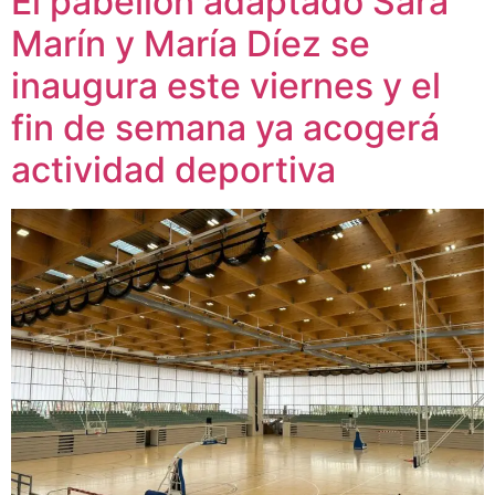
El pabellón adaptado Sara
Marín y María Díez se
inaugura este viernes y el
fin de semana ya acogerá
actividad deportiva