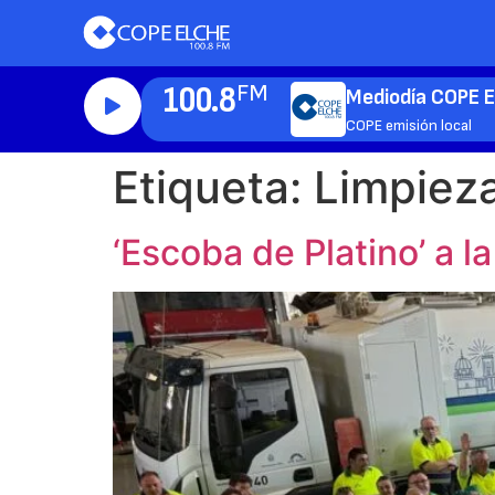
100.8
FM
Mediodía COPE E
COPE emisión local
Etiqueta:
Limpiez
‘Escoba de Platino’ a la