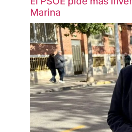
El PSOE pide más inver
Marina