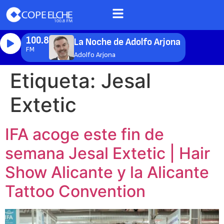
100.8
La Noche de Adolfo Arjona
FM
Adolfo Arjona
Etiqueta:
Jesal
Extetic
IFA acoge este fin de
semana Jesal Extetic | Hair
Show Alicante y la Alicante
Tattoo Convention