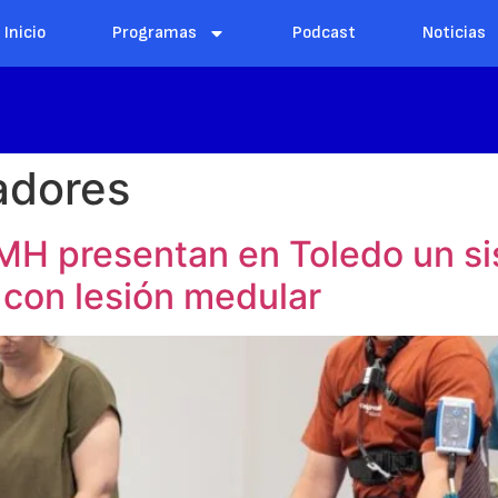
Inicio
Programas
Podcast
Noticias
adores
MH presentan en Toledo un sis
 con lesión medular