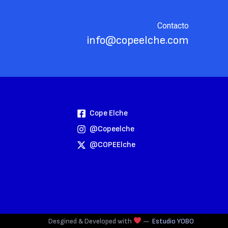
Contacto
info@copeelche.com
Cope Elche
@copeelche
@COPEElche
Desgined & Developed with
—
Estudio YOBO