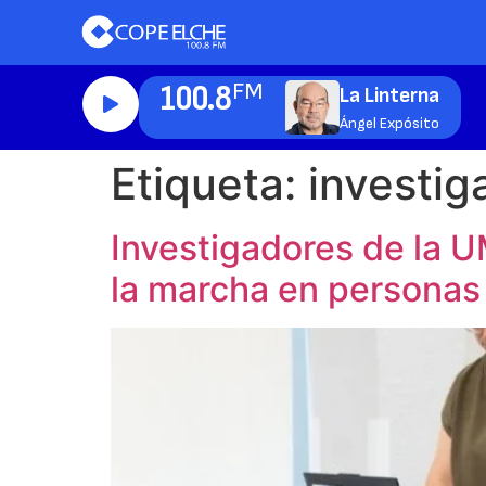
100.8
FM
La Linterna
Ángel Expósito
Etiqueta:
investig
Investigadores de la U
la marcha en personas