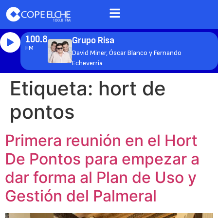
100.8
Grupo Risa
FM
David Miner, Óscar Blanco y Fernando
Echeverría
Etiqueta:
hort de
pontos
Primera reunión en el Hort
De Pontos para empezar a
dar forma al Plan de Uso y
Gestión del Palmeral