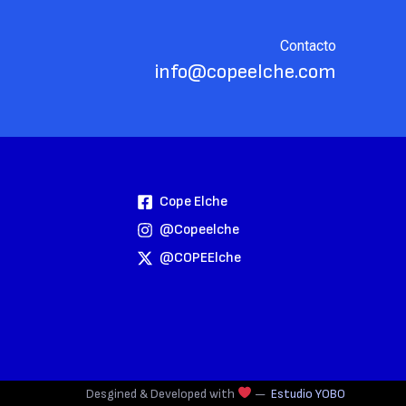
Contacto
info@copeelche.com
Cope Elche
@copeelche
@COPEElche
Desgined & Developed with
—
Estudio YOBO