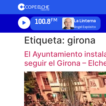
100.8
FM
La Linterna
Ángel Expósito
Etiqueta:
girona
El Ayuntamiento instala
seguir el Girona – Elch