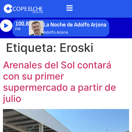
100.8
La Noche de Adolfo Arjona
FM
Adolfo Arjona
Etiqueta:
Eroski
Arenales del Sol contará
con su primer
supermercado a partir de
julio