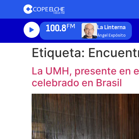
100.8
FM
La Linterna
Ángel Expósito
Etiqueta:
Encuentr
La UMH, presente en el
celebrado en Brasil