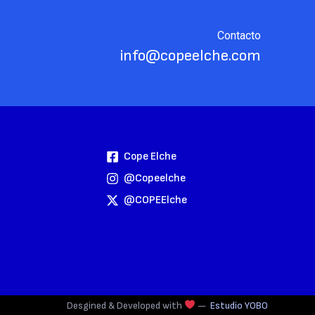
Contacto
info@copeelche.com
Cope Elche
@copeelche
@COPEElche
Desgined & Developed with
—
Estudio YOBO