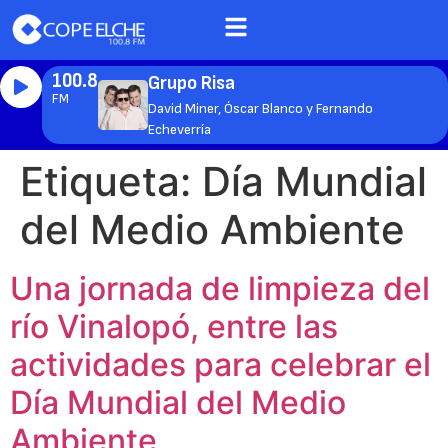
100.8
Grupo Risa
FM
David Miner, Óscar Blanco y Fernando
Echeverría
Etiqueta:
Día Mundial
del Medio Ambiente
Una jornada de limpieza del
río Vinalopó, entre las
actividades para celebrar el
Día Mundial del Medio
Ambiente