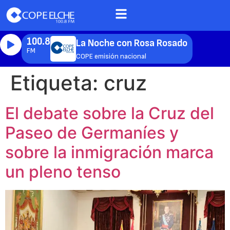
100.8
La Noche con Rosa Rosado
FM
COPE emisión nacional
Etiqueta:
cruz
El debate sobre la Cruz del
Paseo de Germaníes y
sobre la inmigración marca
un pleno tenso