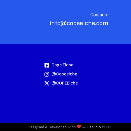
Contacto
info@copeelche.com
Cope Elche
@copeelche
@COPEElche
Desgined & Developed with
—
Estudio YOBO