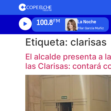
100.8
FM
La Noche
Pilar García Muñiz
Etiqueta:
clarisas
El alcalde presenta a l
las Clarisas: contará c