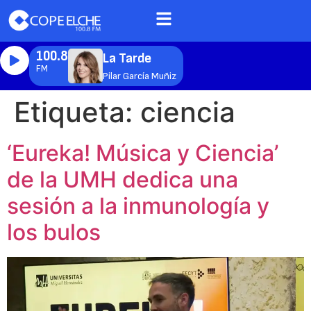
100.8
La Tarde
FM
Pilar García Muñiz
Etiqueta:
ciencia
‘Eureka! Música y Ciencia’
de la UMH dedica una
sesión a la inmunología y
los bulos