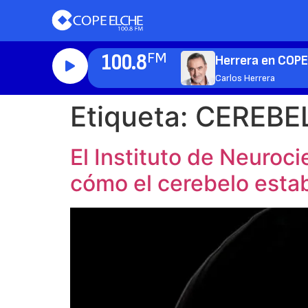
100.8
FM
Herrera en COP
Carlos Herrera
Etiqueta:
CEREBE
El Instituto de Neuroc
cómo el cerebelo esta