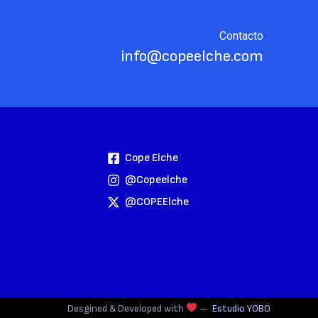
Contacto
info@copeelche.com
Cope Elche
@copeelche
@COPEElche
Desgined & Developed with
—
Estudio YOBO