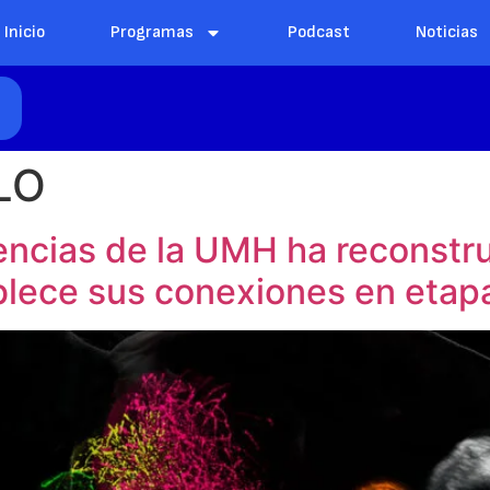
Inicio
Programas
Podcast
Noticias
E
LO
iencias de la UMH ha reconstr
blece sus conexiones en eta