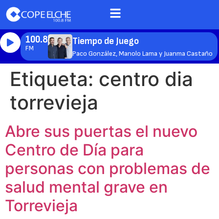
100.8
Tiempo de Juego
FM
Paco González, Manolo Lama y Juanma Castaño
Etiqueta:
centro dia
torrevieja
Abre sus puertas el nuevo
Centro de Día para
personas con problemas de
salud mental grave en
Torrevieja