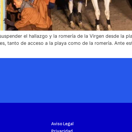
uspender el hallazgo y la romería de la Virgen desde la play
s, tanto de acceso a la playa como de la romería. Ante esta
Aviso Legal
Privacidad