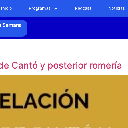
Inicio
Programas
Podcast
Noticias
de Semana
l
de Cantó y posterior romería