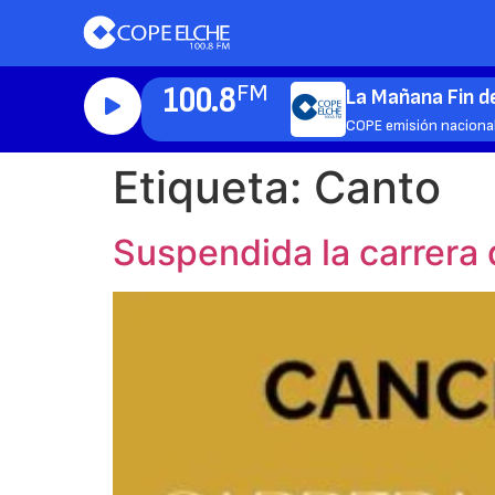
100.8
FM
La Mañana Fin 
COPE emisión naciona
Etiqueta:
Canto
Suspendida la carrera 