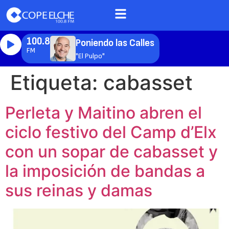
100.8
Poniendo las Calles
FM
"El Pulpo"
Etiqueta:
cabasset
Perleta y Maitino abren el
ciclo festivo del Camp d’Elx
con un sopar de cabasset y
la imposición de bandas a
sus reinas y damas