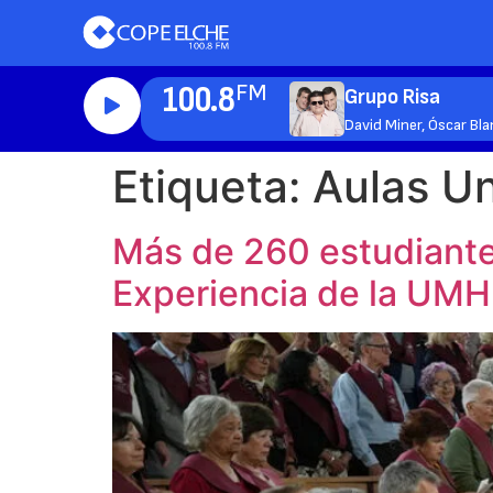
100.8
FM
Grupo Risa
David Miner, Óscar Bl
Etiqueta:
Aulas Un
Más de 260 estudiantes
Experiencia de la UMH