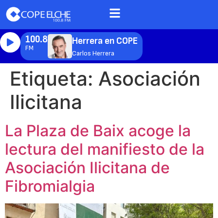
100.8
Herrera en COPE
FM
Carlos Herrera
Etiqueta:
Asociación
Ilicitana
La Plaza de Baix acoge la
lectura del manifiesto de la
Asociación Ilicitana de
Fibromialgia