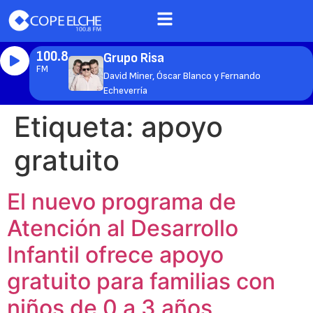
100.8
Grupo Risa
FM
David Miner, Óscar Blanco y Fernando
Echeverría
Etiqueta:
apoyo
gratuito
El nuevo programa de
Atención al Desarrollo
Infantil ofrece apoyo
gratuito para familias con
niños de 0 a 3 años