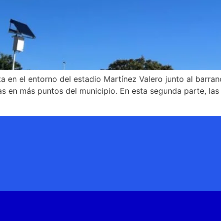
ta en el entorno del estadio Martínez Valero junto al barr
 en más puntos del municipio. En esta segunda parte, las n