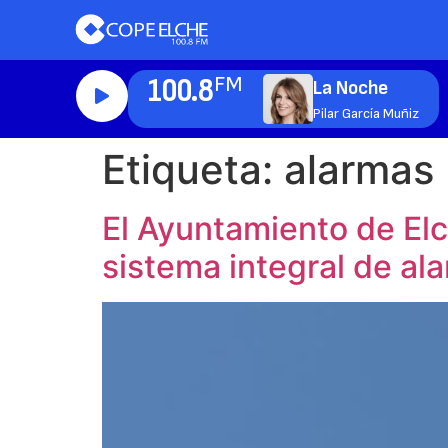
100.8
FM
La Noche
Pilar García Muñiz
Etiqueta:
alarmas
El Ayuntamiento de Elc
sistema integral de al