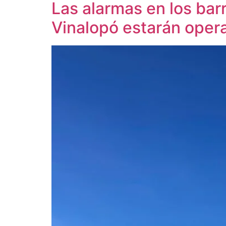
Las alarmas en los bar
Vinalopó estarán oper