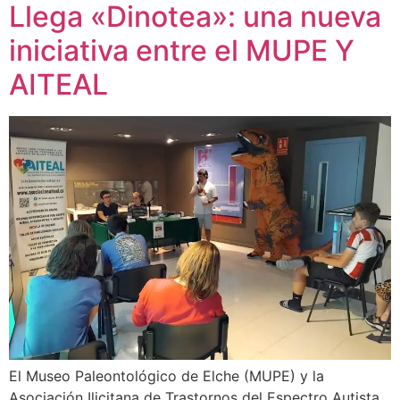
Llega «Dinotea»: una nueva
iniciativa entre el MUPE Y
AITEAL
El Museo Paleontológico de Elche (MUPE) y la
Asociación Ilicitana de Trastornos del Espectro Autista