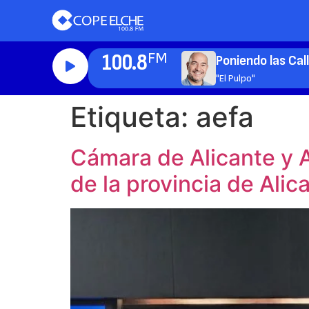
100.8
FM
Poniendo las Cal
"El Pulpo"
Etiqueta:
aefa
Cámara de Alicante y 
de la provincia de Alic