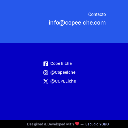
Contacto
info@copeelche.com
Cope Elche
@copeelche
@COPEElche
Desgined & Developed with
—
Estudio YOBO