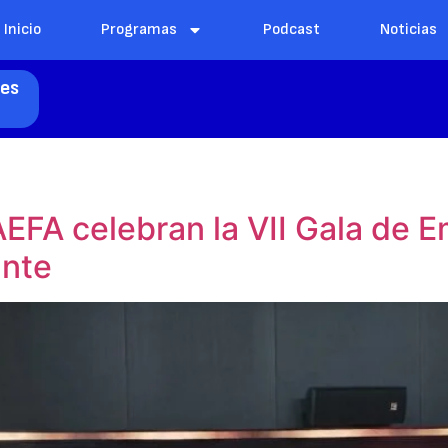
Inicio
Programas
Podcast
Noticias
les
AEFA celebran la VII Gala de 
ante