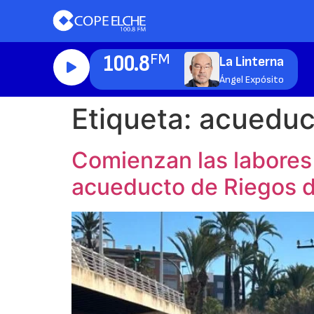
100.8
FM
La Linterna
Ángel Expósito
Etiqueta:
acueduc
Comienzan las labores
acueducto de Riegos 