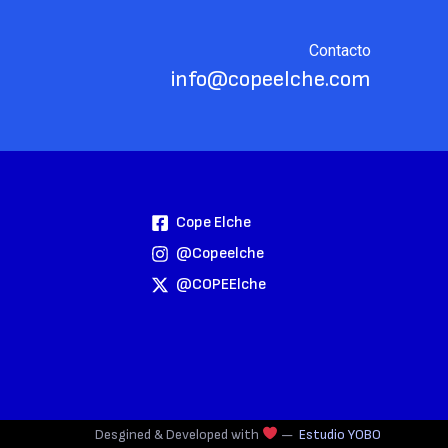
Contacto
info@copeelche.com
Cope Elche
@copeelche
@COPEElche
Desgined & Developed with
—
Estudio YOBO