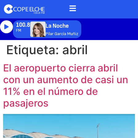
100.8
La Noche
FM
Pilar García Muñiz
Etiqueta:
abril
El aeropuerto cierra abril
con un aumento de casi un
11% en el número de
pasajeros