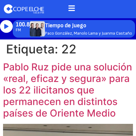
100.8
Tiempo de Juego
FM
Paco González, Manolo Lama y Juanma Castaño
Etiqueta:
22
Pablo Ruz pide una solución
«real, eficaz y segura» para
los 22 ilicitanos que
permanecen en distintos
países de Oriente Medio