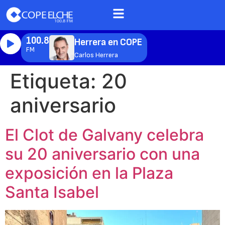
100.8
Herrera en COPE
FM
Carlos Herrera
Etiqueta:
20
aniversario
El Clot de Galvany celebra
su 20 aniversario con una
exposición en la Plaza
Santa Isabel