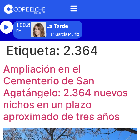
100.8
La Tarde
FM
Pilar García Muñiz
Etiqueta:
2.364
Ampliación en el
Cementerio de San
Agatángelo: 2.364 nuevos
nichos en un plazo
aproximado de tres años