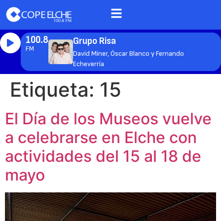
100.8
Grupo Risa
FM
David Miner, Óscar Blanco y Fernando
Echeverría
Etiqueta:
15
El Día de los Museos vuelve
a celebrarse en Elche con
actividades del 15 al 18 de
mayo